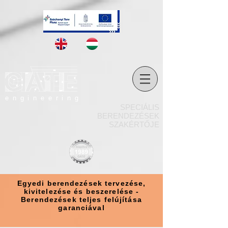
engineering
SPECIÁLIS
BERENDEZÉSEK
SZAKÉRTŐJE
Egyedi berendezések tervezése,
kivitelezése és beszerelése -
Berendezések teljes felújítása
garanciával