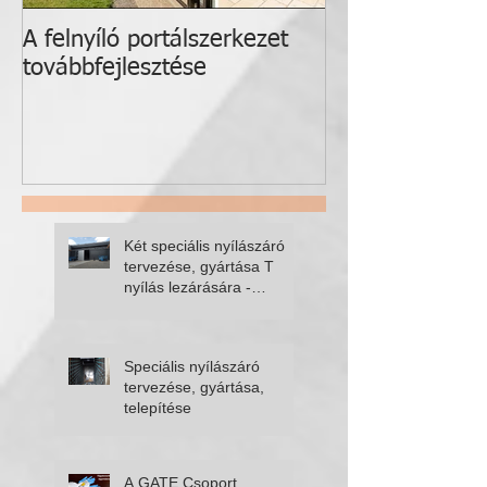
A felnyíló portálszerkezet
Hass, alkoss, a
továbbfejlesztése
Két speciális nyílászáró
tervezése, gyártása T
nyílás lezárására -
fellapozódó kapu, óriás
úszókapu
Speciális nyílászáró
tervezése, gyártása,
telepítése
A GATE Csoport