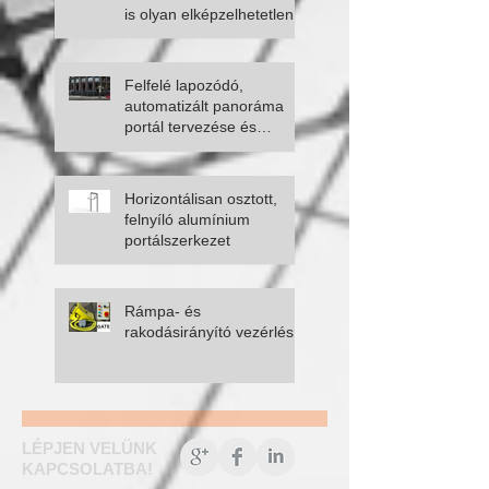
is olyan elképzelhetetlen
Felfelé lapozódó,
automatizált panoráma
portál tervezése és
kivitelezése
Horizontálisan osztott,
felnyíló alumínium
portálszerkezet
Rámpa- és
rakodásirányító vezérlés
LÉPJEN VELÜNK
KAPCSOLATBA!