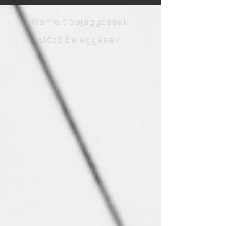
Kiemelt bejegyzések
Előző bejegyések