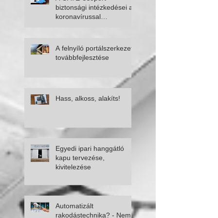
biztonsági intézkedései a
koronavírussal
kapcsolatban
A felnyíló portálszerkezet
továbbfejlesztése
Hass, alkoss, alakíts!
Egyedi ipari hanggátló
kapu tervezése,
kivitelezése
Automatizált
rakodástechnika? - Nem