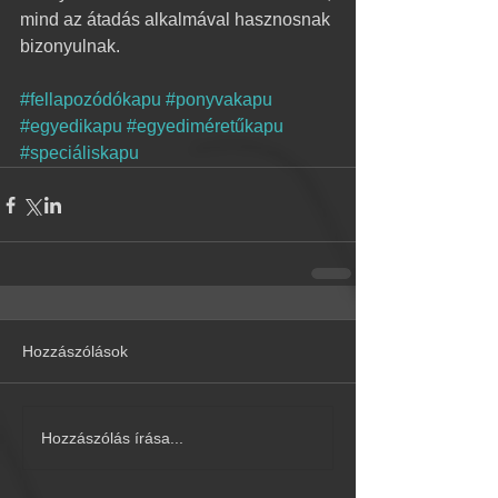
mind az átadás alkalmával hasznosnak 
bizonyulnak.  
#fellapozódókapu
#ponyvakapu
#egyedikapu
#egyediméretűkapu
#speciáliskapu
Hozzászólások
Hozzászólás írása...