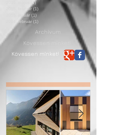
2015. május
(1)
1 bejegyzés
2015. február
(1)
1 bejegyzés
2015. január
(1)
1 bejegyzés
2014. február
(1)
1 bejegyzés
Archívum
Kövessen minket!
Kövessen minket!