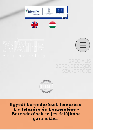
engineering
SPECIÁLIS
BERENDEZÉSEK
SZAKÉRTŐJE
Egyedi berendezések tervezése,
kivitelezése és beszerelése -
Berendezések teljes felújítása
garanciával