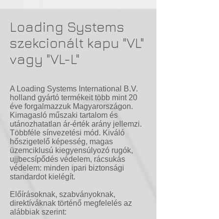
Loading Systems
szekcionált kapu "VL"
vagy "VL-L"
A Loading Systems International B.V.
holland gyártó termékeit több mint 20
éve forgalmazzuk Magyarországon.
Kimagasló műszaki tartalom és
utánozhatatlan ár-érték arány jellemzi.
Többféle sínvezetési mód. Kiváló
hőszigetelő képesség, magas
üzemciklusú kiegyensúlyozó rugók,
ujjbecsípődés védelem, rácsukás
védelem: minden ipari biztonsági
standardot kielégít.
Előírásoknak, szabványoknak,
direktíváknak történő megfelelés az
alábbiak szerint: