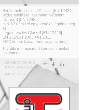
Szélterhelési oszt.: ≥Class 4 [EN 12424]
Vízbehetolással szembeni védelem:
≥Class 3 [EN 12425]
min. L2 értékkel egyenértékű légtömörség
és
Légáteresztés Class 4 [EN 12426]
EN 13241-1:2003 +A1:2011
EMC komp. (zavartűrés, zavarszűrés)
További információért keressen minket
bizalommal!
LÉPJEN VELÜNK
KAPCSOLATBA!
IMPRESSZUM