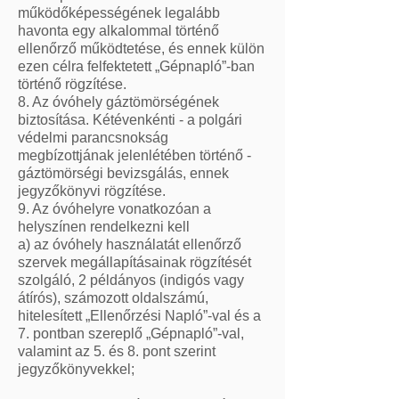
működőképességének legalább
havonta egy alkalommal történő
ellenőrző működtetése, és ennek külön
ezen célra felfektetett „Gépnapló”-ban
történő rögzítése.
8. Az óvóhely gáztömörségének
biztosítása. Kétévenkénti - a polgári
védelmi parancsnokság
megbízottjának jelenlétében történő -
gáztömörségi bevizsgálás, ennek
jegyzőkönyvi rögzítése.
9. Az óvóhelyre vonatkozóan a
helyszínen rendelkezni kell
a) az óvóhely használatát ellenőrző
szervek megállapításainak rögzítését
szolgáló, 2 példányos (indigós vagy
átírós), számozott oldalszámú,
hitelesített „Ellenőrzési Napló”-val és a
7. pontban szereplő „Gépnapló”-val,
valamint az 5. és 8. pont szerint
jegyzőkönyvekkel;