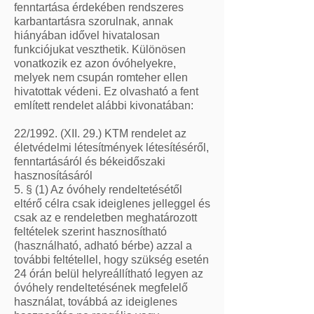
fenntartása érdekében rendszeres
karbantartásra szorulnak, annak
hiányában idővel hivatalosan
funkciójukat veszthetik. Különösen
vonatkozik ez azon óvóhelyekre,
melyek nem csupán romteher ellen
hivatottak védeni. Ez olvasható a fent
említett rendelet alábbi kivonatában:
22/1992. (XII. 29.) KTM rendelet az
életvédelmi létesítmények létesítéséről,
fenntartásáról és békeidőszaki
hasznosításáról
5. § (1) Az óvóhely rendeltetésétől
eltérő célra csak ideiglenes jelleggel és
csak az e rendeletben meghatározott
feltételek szerint hasznosítható
(használható, adható bérbe) azzal a
további feltétellel, hogy szükség esetén
24 órán belül helyreállítható legyen az
óvóhely rendeltetésének megfelelő
használat, továbbá az ideiglenes