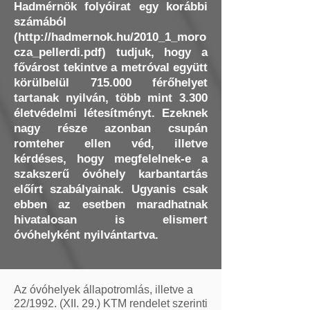
Hadmérnök folyóirat egy korábbi
számából
(
http://hadmernok.hu/2010_1_moro
cza_pellerdi.pdf)
tudjuk, hogy a
fővárost tekintve a metróval együtt
körülbelül 715.000 férőhelyet
tartanak nyilván, több mint 3.300
életvédelmi létesítményt. Ezeknek
nagy része azonban csupán
romteher ellen véd, illetve
kérdéses, hogy megfelelnek-e a
szakszerű óvóhely karbantartás
előírt szabályainak. Ugyanis csak
ebben az esetben maradhatnak
hivatalosan is elismert
óvóhelyként nyilvántartva.
Az óvóhelyek állapotromlás, illetve a
22/1992. (XII. 29.) KTM rendelet szerinti