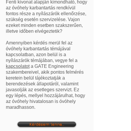
Fenti kivonat alapján kimondható, hogy
az óvóhely karbantartás rendkívül
fontos része a nyílászárók ellenőrzése,
szükség esetén szervizelése. Vajon
ezeket minden esetben szakszerűen,
illetve időben elvégeztetik?
Amennyiben kérdés merül fel az
óvóhely karbantartás témájával
kapcsolatban, azon belül is a
nyílászárók témájában, vegye fel a
kapcsolatot
a GATE Engineering
szakembereivel, akik pontos felmérés
keretein belül tájékoztatják a
berendezések állapotáról, valamint
javasolják az esetleges szervizt. Ez
egy lépés, mellyel hozzájárulhat, hogy
az óvóhely hivatalosan is óvóhely
maradhasson.
Kérdésem lenne...