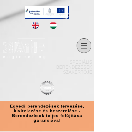
engineering
SPECIÁLIS
BERENDEZÉSEK
SZAKÉRTŐJE
Egyedi berendezések tervezése,
kivitelezése és beszerelése -
Berendezések teljes felújítása
garanciával