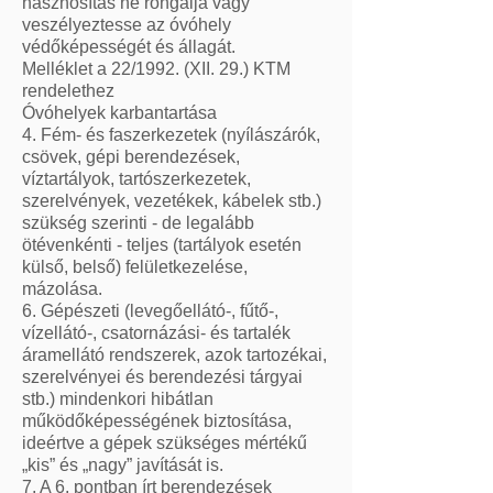
hasznosítás ne rongálja vagy
veszélyeztesse az óvóhely
védőképességét és állagát.
Melléklet a 22/1992. (XII. 29.) KTM
rendelethez
Óvóhelyek karbantartása
4. Fém- és faszerkezetek (nyílászárók,
csövek, gépi berendezések,
víztartályok, tartószerkezetek,
szerelvények, vezetékek, kábelek stb.)
szükség szerinti - de legalább
ötévenkénti - teljes (tartályok esetén
külső, belső) felületkezelése,
mázolása.
6. Gépészeti (levegőellátó-, fűtő-,
vízellátó-, csatornázási- és tartalék
áramellátó rendszerek, azok tartozékai,
szerelvényei és berendezési tárgyai
stb.) mindenkori hibátlan
működőképességének biztosítása,
ideértve a gépek szükséges mértékű
„kis” és „nagy” javítását is.
7. A 6. pontban írt berendezések