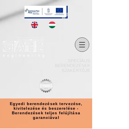
engineering
SPECIÁLIS
BERENDEZÉSEK
SZAKÉRTŐJE
Egyedi berendezések tervezése,
kivitelezése és beszerelése -
Berendezések teljes felújítása
garanciával