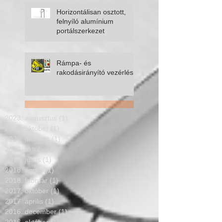
kivitelezése
Horizontálisan osztott,
felnyíló alumínium
portálszerkezet
Rámpa- és
rakodásirányító vezérlés
2023. augusztus
(1)
1 bejegyzés
2021. október
(1)
1 bejegyzés
2020. március
(1)
1 bejegyzés
2018. október
(1)
1 bejegyzés
2018. július
(1)
1 bejegyzés
2018. április
(1)
1 bejegyzés
2018. február
(1)
1 bejegyzés
2017. október
(1)
1 bejegyzés
2017. április
(1)
1 bejegyzés