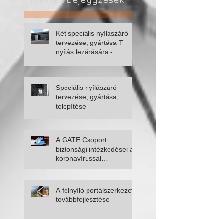
Kiemelt bejegyzések
Két speciális nyílászáró
tervezése, gyártása T
nyílás lezárására -
fellapozódó kapu, óriás
úszókapu
Speciális nyílászáró
tervezése, gyártása,
telepítése
A GATE Csoport
biztonsági intézkedései a
koronavírussal
kapcsolatban
A felnyíló portálszerkezet
továbbfejlesztése