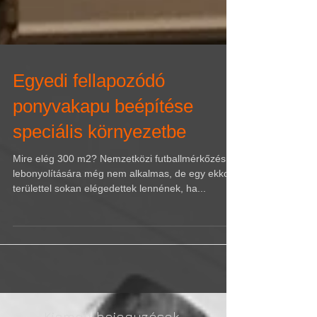
Egyedi fellapozódó
ponyvakapu beépítése
speciális környezetbe
Mire elég 300 m2? Nemzetközi futballmérkőzés
lebonyolítására még nem alkalmas, de egy ekkora
területtel sokan elégedettek lennének, ha...