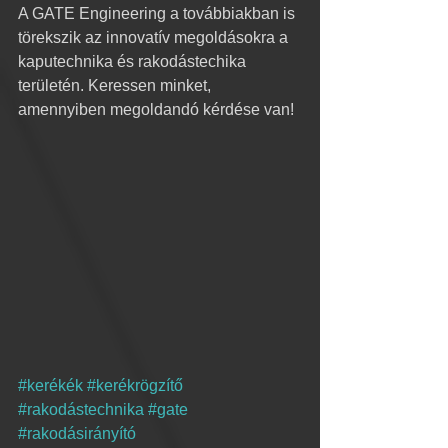
A GATE Engineering a továbbiakban is 
törekszik az innovatív megoldásokra a 
kaputechnika és rakodástechika 
területén. Keressen minket, 
amennyiben megoldandó kérdése van!
#kerékék
#kerékrögzítő
#rakodástechnika
#gate
#rakodásirányító