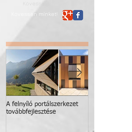
Kövessen minket!
Kövessen minket!
A felnyíló portálszerkezet
Hass, alkoss, a
továbbfejlesztése