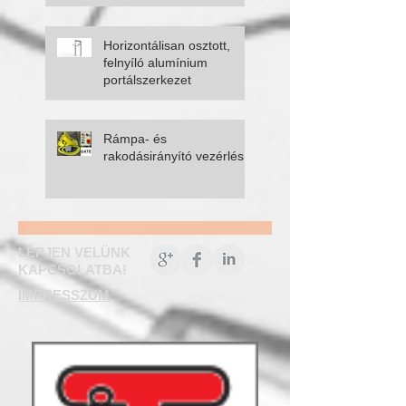
kivitelezése
Horizontálisan osztott,
felnyíló alumínium
portálszerkezet
Rámpa- és
rakodásirányító vezérlés
LÉPJEN VELÜNK
KAPCSOLATBA!
IMPRESSZUM