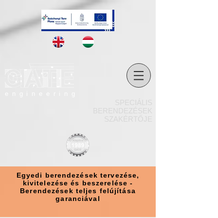
engineering
SPECIÁLIS
BERENDEZÉSEK
SZAKÉRTŐJE
Egyedi berendezések tervezése,
kivitelezése és beszerelése -
Berendezések teljes felújítása
garanciával