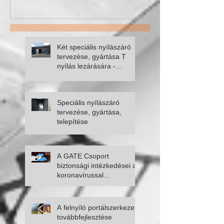
Két speciális nyílászáró
tervezése, gyártása T
nyílás lezárására -
fellapozódó kapu, óriás
úszókapu
Speciális nyílászáró
tervezése, gyártása,
telepítése
A GATE Csoport
biztonsági intézkedései a
koronavírussal
kapcsolatban
A felnyíló portálszerkezet
továbbfejlesztése