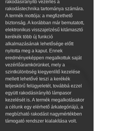
rakodásirányító vezérlés a 
rakodástechnika tartománya számára. 
A termék mottója: a megfizethető 
biztonság. A korábban már bemutatott, 
elektronikus visszajelzésű kitámasztó 
kerékék több új funkció 
alkalmazásának lehetősége előtt 
nyitotta meg a kaput. Ennek 
eredményeképpen megalkottuk saját 
vezérlőáramkörünket, mely a 
szintkülönbség kiegyenlítő kezelése 
mellett lehetővé teszi a kerékék 
teljeskörű felügyeletét, továbbá ezzel 
együtt rakodásirányító lámpasor 
kezelését is. A termék megalkotásakor 
a célunk egy elérhető árkategóriájú, a 
megbízható rakodást nagymértékben 
támogató rendszer kialakítása volt.