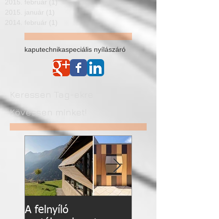
Archívum
2015. május
(1)
1 bejegyzés
2015. február
(1)
1 bejegyzés
2015. január
(1)
1 bejegyzés
2014. február
(1)
1 bejegyzés
kaputechnika
speciális nyílászáró
Keressen Tag-ekre
Kövessen minket!