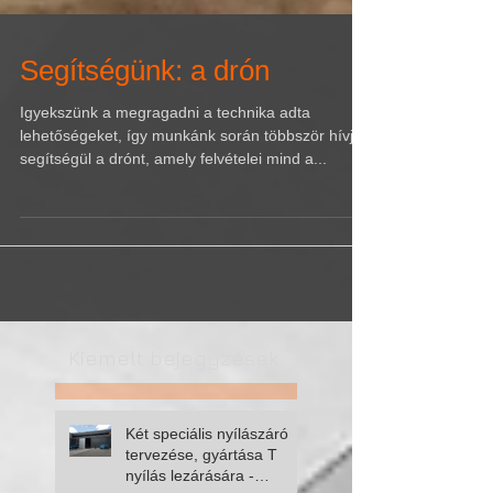
Segítségünk: a drón
Igyekszünk a megragadni a technika adta
lehetőségeket, így munkánk során többször hívjuk
segítségül a drónt, amely felvételei mind a...
Kiemelt bejegyzések
Két speciális nyílászáró