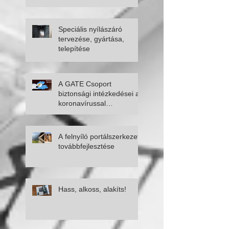
tervezése, gyártása T
nyílás lezárására -
fellapozódó kapu, óriás
úszókapu
Speciális nyílászáró
tervezése, gyártása,
telepítése
A GATE Csoport
biztonsági intézkedései a
koronavírussal
kapcsolatban
A felnyíló portálszerkezet
továbbfejlesztése
Hass, alkoss, alakíts!