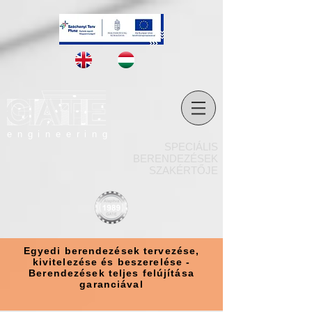
engineering
SPECIÁLIS
BERENDEZÉSEK
SZAKÉRTŐJE
Egyedi berendezések tervezése,
kivitelezése és beszerelése -
Berendezések teljes felújítása
garanciával